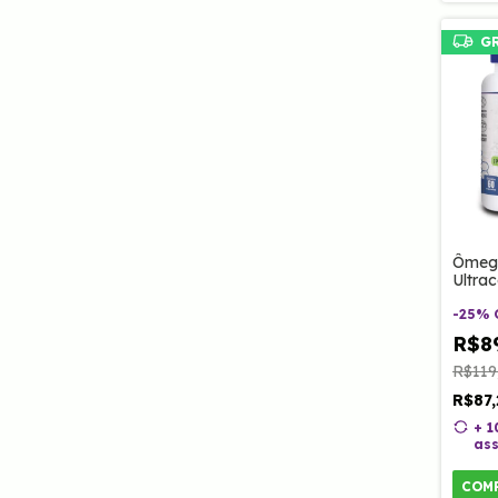
G
Ômeg
Ultra
Rico 
caps 
-
25
%
R$8
R$119
R$87
+ 
ass
COM