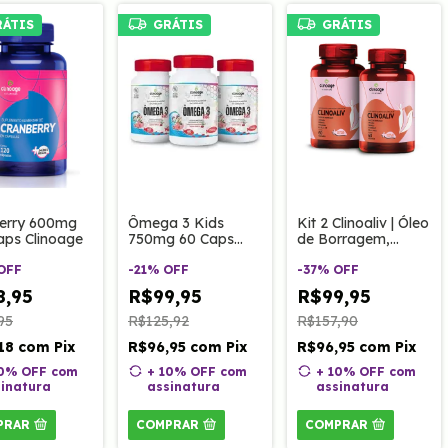
RÁTIS
GRÁTIS
GRÁTIS
erry 600mg
Kit 2 Clinoaliv | Óleo
Ômega 3 Kids
aps Clinoage
de Borragem,
750mg 60 Caps
Linhaça e Prímula
Clinoage
OFF
com VItamina D3,
-
37
%
OFF
mastigáveis | Sabor
-
21
%
OFF
K1 e E - 60
Cereja
8,95
R$99,95
R$99,95
cápsulas
95
R$157,90
R$125,92
,18
com
Pix
R$96,95
com
Pix
R$96,95
com
Pix
10% OFF
com
+ 10% OFF
com
+ 10% OFF
com
inatura
assinatura
assinatura
PRAR
COMPRAR
COMPRAR