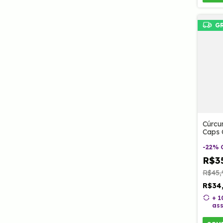
G
Cúrc
Caps 
-
22
%
R$3
R$45,
R$34
+ 
ass