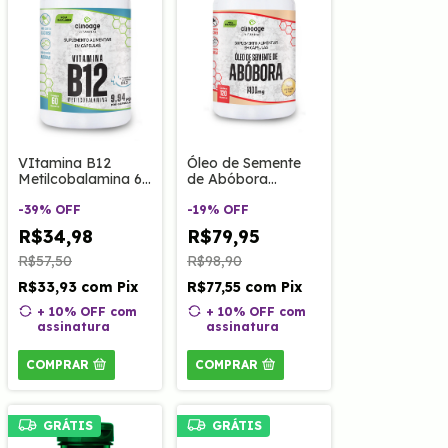
VItamina B12
Óleo de Semente
Metilcobalamina 60
de Abóbora
Caps Clinoage
1400mg 120 Caps
-
39
%
OFF
Clinoage
-
19
%
OFF
R$34,98
R$79,95
R$57,50
R$98,90
R$33,93
com
Pix
R$77,55
com
Pix
+ 10% OFF
com
+ 10% OFF
com
assinatura
assinatura
COMPRAR
COMPRAR
GRÁTIS
GRÁTIS