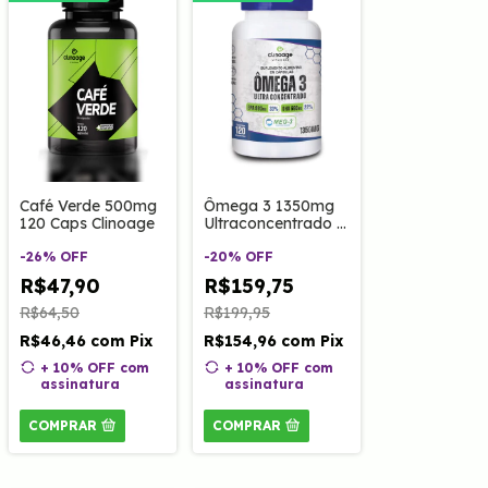
Café Verde 500mg
Ômega 3 1350mg
120 Caps Clinoage
Ultraconcentrado -
Rico EPA/DHA 120
-
26
%
OFF
Caps Clinoage
-
20
%
OFF
R$47,90
R$159,75
R$64,50
R$199,95
R$46,46
com
Pix
R$154,96
com
Pix
+ 10% OFF
com
+ 10% OFF
com
assinatura
assinatura
COMPRAR
COMPRAR