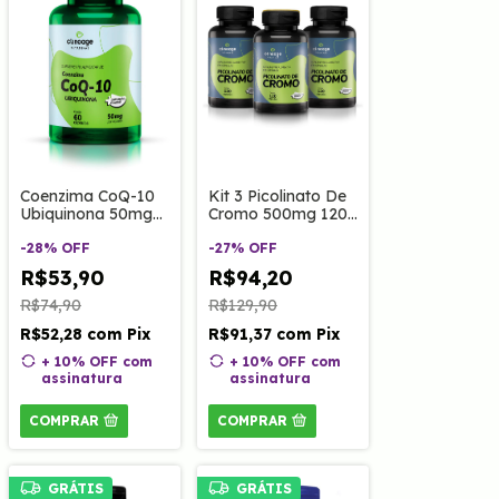
Coenzima CoQ-10
Kit 3 Picolinato De
Ubiquinona 50mg
Cromo 500mg 120
60 Caps Clinoage
cápsulas
-
28
%
OFF
-
27
%
OFF
R$53,90
R$94,20
R$74,90
R$129,90
R$52,28
com
Pix
R$91,37
com
Pix
+ 10% OFF
com
+ 10% OFF
com
assinatura
assinatura
COMPRAR
COMPRAR
GRÁTIS
GRÁTIS