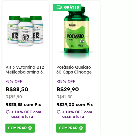
GRÁTIS
Kit 3 VItamina B12
Potássio Quelato
Metilcobalamina 60
60 Caps Clinoage
Caps Clinoage
-
8
%
OFF
-
28
%
OFF
R$88,50
R$29,90
R$95,90
R$41,50
R$85,85
com
Pix
R$29,00
com
Pix
+ 10% OFF
com
+ 10% OFF
com
assinatura
assinatura
COMPRAR
COMPRAR