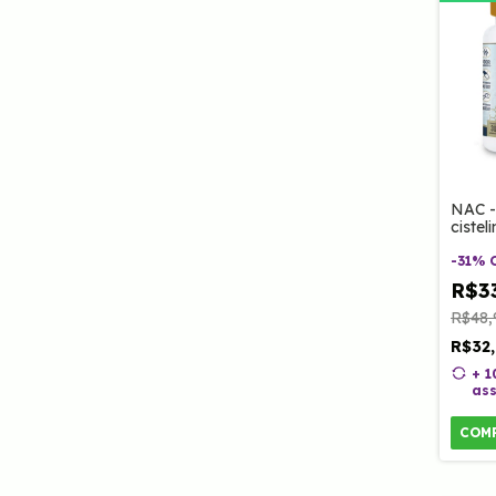
NAC -
ciste
Caps 
-
31
%
R$3
R$48,
R$32
+ 
ass
COM