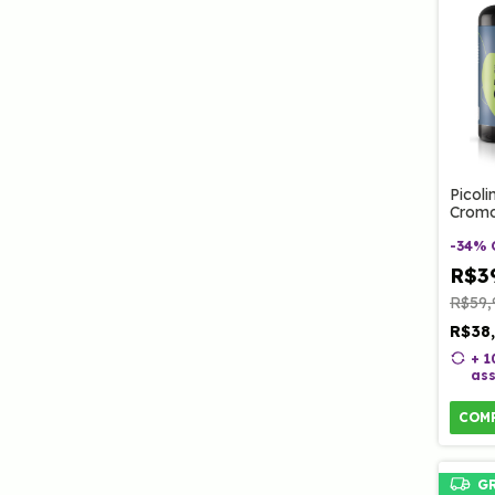
Picol
Crom
cápsu
-
34
%
R$3
R$59,
R$38
+ 
ass
COM
G