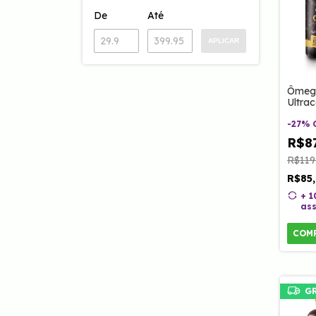
De
Até
APLICAR
Ômeg
Ultra
Coenz
Vitam
-
27
%
60 Ca
R$87
R$119
R$85
+ 
ass
COM
G