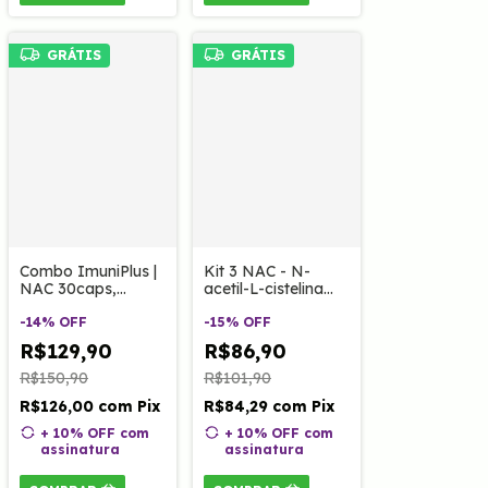
GRÁTIS
GRÁTIS
Combo ImuniPlus |
Kit 3 NAC - N-
NAC 30caps,
acetil-L-cistelina
Própolis 60caps e
600mg 30 Caps
Imunoage 60caps
-
14
%
OFF
Clinoage
-
15
%
OFF
Clinoage
R$129,90
R$86,90
R$150,90
R$101,90
R$126,00
com
Pix
R$84,29
com
Pix
+ 10% OFF
com
+ 10% OFF
com
assinatura
assinatura