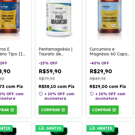
ma E
Pentamagnésio |
Curcumina e
eno Tipo II
Taurato de
Magnésio 60 Caps
ps Clinoage
magnésio,
Clinoage
OFF
Dimagnésio
-
25
%
OFF
-
40
%
OFF
Malato, Bisglicinato
8,90
R$59,90
R$29,90
de Magnésio,
Hidróxido e Óxido
50
R$79,95
R$49,95
de Magnésio 90
,73
com
Pix
R$58,10
com
Pix
R$29,00
com
Pix
cápsulas
10% OFF
com
+ 10% OFF
com
+ 10% OFF
com
inatura
assinatura
assinatura
PRAR
COMPRAR
COMPRAR
RÁTIS
GRÁTIS
GRÁTIS