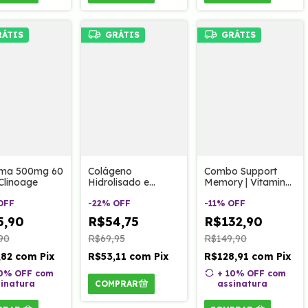
RÁTIS
GRÁTIS
GRÁTIS
uma 500mg 60
Colágeno
Combo Support
Clinoage
Hidrolisado e
Memory | Vitamina
Vitamina C 120
B12
OFF
Caps Clinoage
-
22
%
OFF
Metilcobalamina
-
11
%
OFF
60caps, Clino
5,90
R$54,75
R$132,90
memory 60caps e
Pentamagnésio
90
R$69,95
R$149,90
90caps Clinoage
,82
com
Pix
R$53,11
com
Pix
R$128,91
com
Pix
10% OFF
com
+ 10% OFF
com
inatura
assinatura