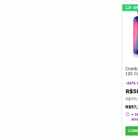
G
Cranb
120 C
-
26
%
R$5
R$79,
R$57
+ 
ass
COM