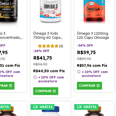
a 3
Ômega 3 Kids
Ômega 3 1200mg
concentrado,
750mg 60 Caps
120 Caps Clinoage
ima Q10 e
Clinoage
ina E 1400mg
OFF
mastigáveis | Sabor
-
34
%
OFF
(1)
ps Clinoage
Cereja.
-
24
%
OFF
,95
R$59,75
R$41,75
,90
R$89,90
R$54,90
,31
com
Pix
R$57,96
com
Pix
R$40,50
com
Pix
10% OFF
com
+ 10% OFF
com
inatura
assinatura
+ 10% OFF
com
assinatura
PRAR
COMPRAR
COMPRAR
RÁTIS
GRÁTIS
GRÁTIS