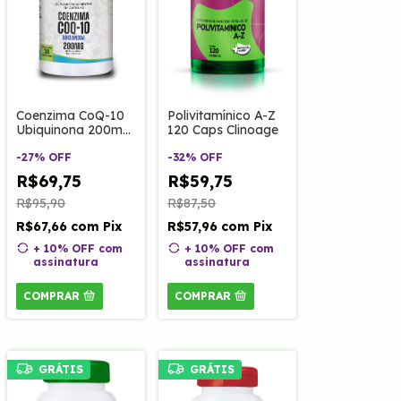
Coenzima CoQ-10
Polivitamínico A-Z
Ubiquinona 200mg
120 Caps Clinoage
30 Caps Clinoage
-
27
%
OFF
-
32
%
OFF
R$69,75
R$59,75
R$95,90
R$87,50
R$67,66
com
Pix
R$57,96
com
Pix
+ 10% OFF
com
+ 10% OFF
com
assinatura
assinatura
COMPRAR
COMPRAR
GRÁTIS
GRÁTIS