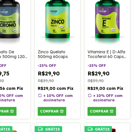
Zinco Quelato
Vitamina E | D-Alfa
inato De
500mg 60caps
Tocoferol 60 Caps
o 500mg 120
Clinoage
las
-
25
%
OFF
-
25
%
OFF
OFF
R$29,90
R$29,90
9,75
R$39,90
R$39,90
90
R$29,00
com
Pix
R$29,00
com
Pix
,56
com
Pix
+ 10% OFF
com
+ 10% OFF
com
10% OFF
com
assinatura
assinatura
inatura
COMPRAR
COMPRAR
PRAR
RÁTIS
GRÁTIS
GRÁTIS