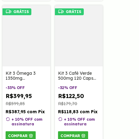
GRÁTIS
GRÁTIS
Kit 3 Ômega 3
Kit 3 Café Verde
1350mg
500mg 120 Caps
Ultraconcentrado -
Clinoage
Rico EPA/DHA 120
-
33
%
OFF
-
32
%
OFF
Caps Clinoage
R$399,95
R$122,50
R$599,85
R$179,70
R$387,95
com
Pix
R$118,83
com
Pix
+ 10% OFF
com
+ 10% OFF
com
assinatura
assinatura
COMPRAR
COMPRAR