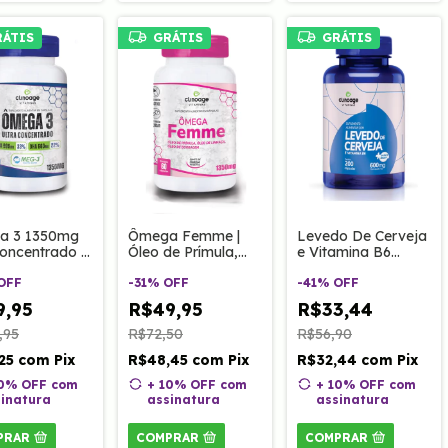
RÁTIS
GRÁTIS
GRÁTIS
a 3 1350mg
Ômega Femme |
Levedo De Cerveja
concentrado -
Óleo de Prímula,
e Vitamina B6
EPA/DHA 60
Óleo de Linhaça,
600mg 200 Caps
Clinoage
OFF
Óleo de Borragem
-
31
%
OFF
Clinoage
-
41
%
OFF
1350mg 60 Caps
9,95
R$49,95
R$33,44
Clinoage
,95
R$72,50
R$56,90
,25
com
Pix
R$48,45
com
Pix
R$32,44
com
Pix
10% OFF
com
+ 10% OFF
com
+ 10% OFF
com
inatura
assinatura
assinatura
PRAR
COMPRAR
COMPRAR