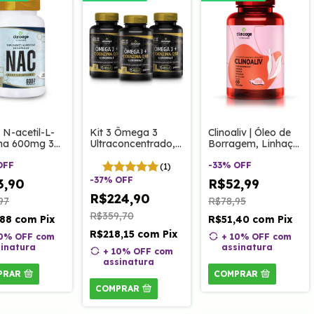
Clinoaliv | Óleo de
 N-acetil-L-
Kit 3 Ômega 3
Borragem, Linhaça
lina 600mg 30
Ultraconcentrado,
e Prímula com
Clinoage
Coenzima Q10 e
VItamina D3, K1 e
-
33
%
OFF
OFF
Vitamina E 1400mg
(1)
E 60 Caps Clinoage
60 Caps Clinoage
-
37
%
OFF
R$52,99
3,90
R$224,90
R$78,95
97
R$359,70
R$51,40
com
Pix
,88
com
Pix
R$218,15
com
Pix
+ 10% OFF
com
10% OFF
com
assinatura
inatura
+ 10% OFF
com
assinatura
COMPRAR
PRAR
COMPRAR