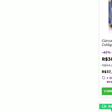
Cúrcu
Colág
60 Ca
-
40
%
R$3
R$64,
R$37
+ 
ass
COM
G