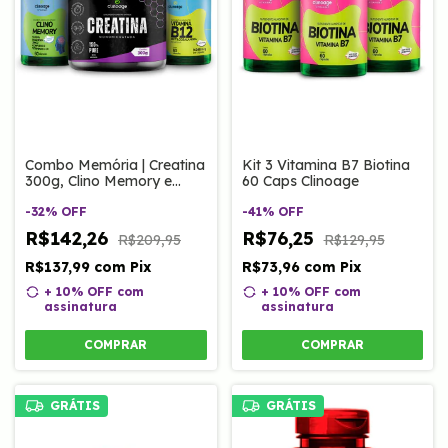
Combo Memória | Creatina
Kit 3 Vitamina B7 Biotina
300g, Clino Memory e
60 Caps Clinoage
Vitamina B12
Metilcobalamina
-
32
%
OFF
-
41
%
OFF
R$142,26
R$76,25
R$209,95
R$129,95
R$137,99
com
Pix
R$73,96
com
Pix
+ 10% OFF
com
+ 10% OFF
com
assinatura
assinatura
COMPRAR
COMPRAR
GRÁTIS
GRÁTIS