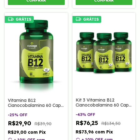
COMPRAR
COMPRAR
GRÁTIS
GRÁTIS
Kit 3 Vitamina B12
Vitamina B12
Cianocobalamina 60 Caps
Cianocobalamina 60 Caps
Clinoage
Clinoage
-
43
%
OFF
-
25
%
OFF
R$76,25
R$29,90
R$134,50
R$39,90
R$73,96
com
Pix
R$29,00
com
Pix
+ 10% OFF
com
+ 10% OFF
com