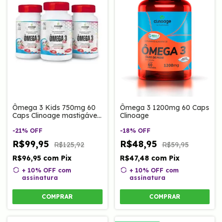
Ômega 3 1200mg 60 Caps
Ômega 3 Kids 750mg 60
Clinoage
Caps Clinoage mastigáveis
| Sabor Cereja
-
18
%
OFF
-
21
%
OFF
R$48,95
R$99,95
R$59,95
R$125,92
R$47,48
com
Pix
R$96,95
com
Pix
+ 10% OFF
com
+ 10% OFF
com
assinatura
assinatura
COMPRAR
COMPRAR