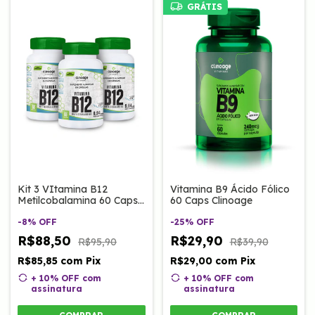
GRÁTIS
Kit 3 VItamina B12
Vitamina B9 Ácido Fólico
Metilcobalamina 60 Caps
60 Caps Clinoage
Clinoage
-
8
%
OFF
-
25
%
OFF
R$88,50
R$29,90
R$95,90
R$39,90
R$85,85
com
Pix
R$29,00
com
Pix
+ 10% OFF
com
+ 10% OFF
com
assinatura
assinatura