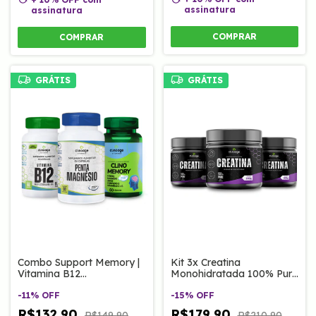
assinatura
assinatura
COMPRAR
COMPRAR
GRÁTIS
GRÁTIS
Combo Support Memory |
Kit 3x Creatina
Vitamina B12
Monohidratada 100% Pura
Metilcobalamina 60caps,
300g.
Clino memory 60caps e
-
11
%
OFF
-
15
%
OFF
Pentamagnésio 90caps
R$132,90
R$179,90
R$149,90
R$210,90