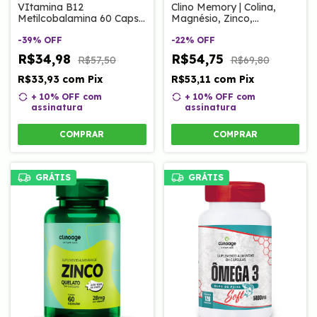
VItamina B12
Clino Memory | Colina,
Metilcobalamina 60 Caps
Magnésio, Zinco,
Clinoage
Complexo B, Vitaminas D
-
39
%
OFF
e E 60 Caps Clinoage
-
22
%
OFF
R$34,98
R$54,75
R$57,50
R$69,80
R$33,93
com
Pix
R$53,11
com
Pix
+ 10% OFF
com
+ 10% OFF
com
assinatura
assinatura
COMPRAR
COMPRAR
GRÁTIS
GRÁTIS