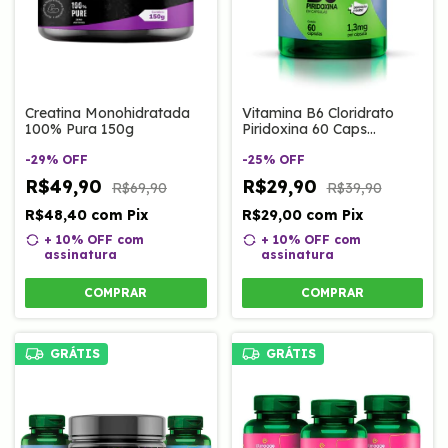
Creatina Monohidratada
Vitamina B6 Cloridrato
100% Pura 150g
Piridoxina 60 Caps
Clinoage
-
29
%
OFF
-
25
%
OFF
R$49,90
R$29,90
R$69,90
R$39,90
R$48,40
com
Pix
R$29,00
com
Pix
+ 10% OFF
com
+ 10% OFF
com
assinatura
assinatura
COMPRAR
COMPRAR
GRÁTIS
GRÁTIS