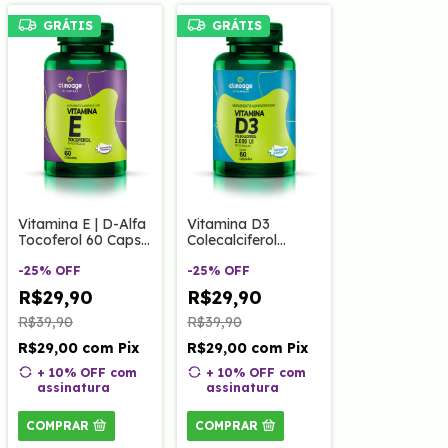
GRÁTIS
GRÁTIS
Vitamina E | D-Alfa
Vitamina D3
Tocoferol 60 Caps
Colecalciferol
Clinoage
500mg 60 Caps
-
25
%
OFF
Clinoage
-
25
%
OFF
R$29,90
R$29,90
R$39,90
R$39,90
R$29,00
com
Pix
R$29,00
com
Pix
+ 10% OFF
com
+ 10% OFF
com
assinatura
assinatura
COMPRAR
COMPRAR