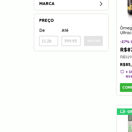
MARCA
PREÇO
Ômeg
De
Até
Ultra
Coenz
APLICAR
Vitam
-
27
%
60 Ca
R$87
R$119
R$85
+ 
ass
COM
G