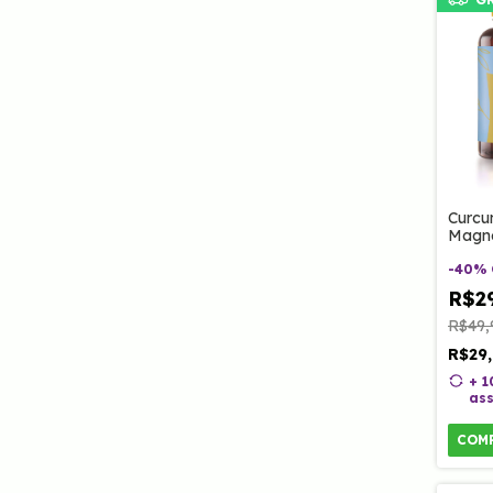
Curcu
Magné
Clino
-
40
%
R$2
R$49,
R$29
+ 
ass
COM