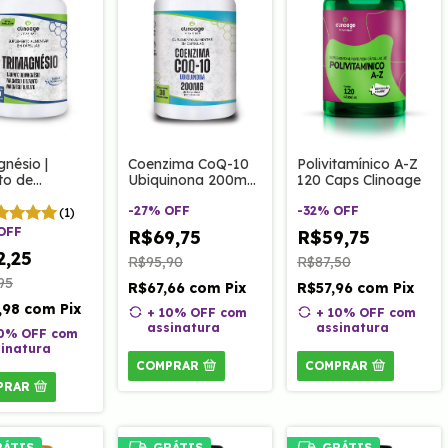
gnésio |
Coenzima CoQ-10
Polivitamínico A-Z
to de
Ubiquinona 200mg
120 Caps Clinoage
sio,
30 Caps Clinoage
sio Dimalato
-
27
%
OFF
-
32
%
OFF
(1)
lato 60 Caps
OFF
R$69,75
R$59,75
age
2,25
R$95,90
R$87,50
95
R$67,66
com
Pix
R$57,96
com
Pix
,98
com
Pix
+ 10% OFF
com
+ 10% OFF
com
assinatura
assinatura
10% OFF
com
inatura
COMPRAR
COMPRAR
PRAR
RÁTIS
GRÁTIS
GRÁTIS