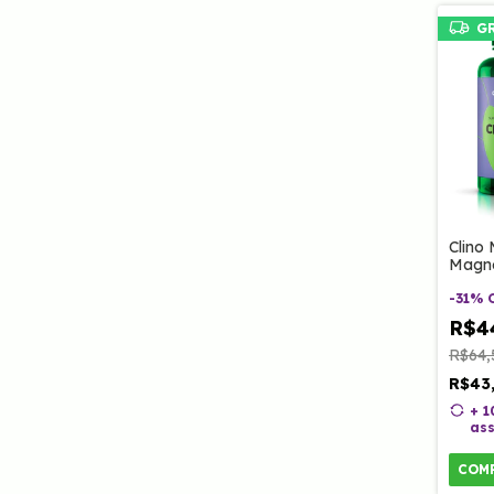
G
Clino 
Magné
VItam
Vitam
-
31
%
Caps 
R$4
R$64,
R$43
+ 
ass
COM