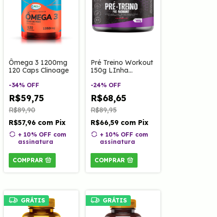
Ômega 3 1200mg
Pré Treino Workout
120 Caps Clinoage
150g LInha
Performance
-
34
%
OFF
Clinoage
-
24
%
OFF
R$59,75
R$68,65
R$89,90
R$89,95
R$57,96
com
Pix
R$66,59
com
Pix
+ 10% OFF
com
+ 10% OFF
com
assinatura
assinatura
COMPRAR
COMPRAR
GRÁTIS
GRÁTIS