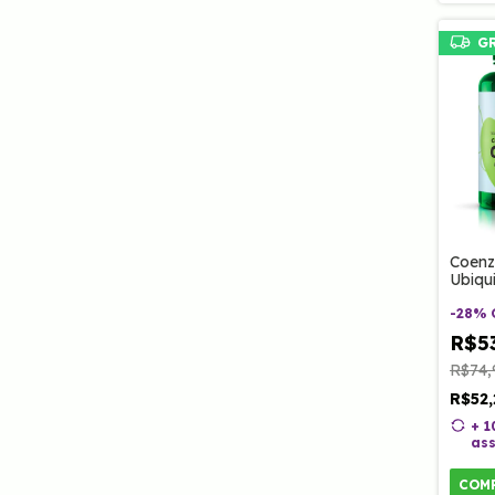
G
Coenz
Ubiqu
60 Ca
-
28
%
R$5
R$74,
R$52
+ 
ass
COM