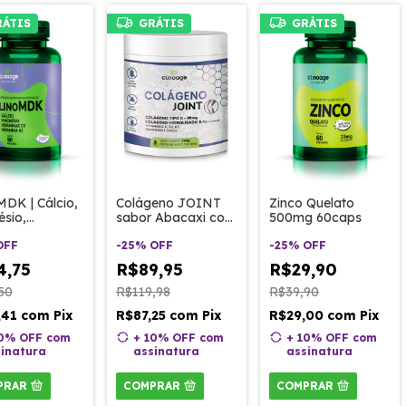
RÁTIS
GRÁTIS
GRÁTIS
MDK | Cálcio,
Colágeno JOINT
Zinco Quelato
sio,
sabor Abacaxi com
500mg 60caps
aina D3 e
Hortelã 200g
ina k2 90
OFF
Clinoage
-
25
%
OFF
-
25
%
OFF
Clinoage
4,75
R$89,95
R$29,90
50
R$119,98
R$39,90
,41
com
Pix
R$87,25
com
Pix
R$29,00
com
Pix
10% OFF
com
+ 10% OFF
com
+ 10% OFF
com
inatura
assinatura
assinatura
PRAR
COMPRAR
COMPRAR