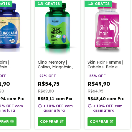
RÁTIS
GRÁTIS
GRÁTIS
alm |
Clino Memory |
Skin Hair Femme |
sio,
Colina, Magnésio,
Cabelos, Pele e
ujá,
Zinco, Complexo B,
Unha 90 cápsulas
fano,
OFF
Vitaminas D e E 60
-
22
%
OFF
-
23
%
OFF
ina B6 e B12
Caps Clinoage
1,90
R$54,75
R$49,90
ps Clinoage
90
R$69,80
R$64,95
,94
com
Pix
R$53,11
com
Pix
R$48,40
com
Pix
10% OFF
com
+ 10% OFF
com
+ 10% OFF
com
inatura
assinatura
assinatura
PRAR
COMPRAR
COMPRAR