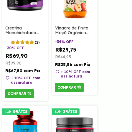
Creatina
Vinagre de Fruta
Monohidratada
Maçã Orgânico
100% Pura 300g
450ml Clinoage
-
34
%
OFF
(2)
-
30
%
OFF
R$29,75
R$69,90
R$44,95
R$99,90
R$28,86
com
Pix
R$67,80
com
Pix
+ 10% OFF
com
assinatura
+ 10% OFF
com
assinatura
COMPRAR
COMPRAR
GRÁTIS
GRÁTIS