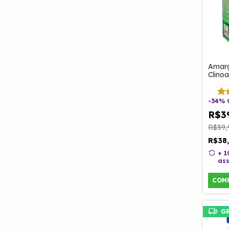
Amar
Clino
-
34
%
R$3
R$59,
R$38
+ 
ass
COM
G