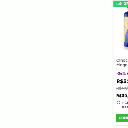
G
Clinoc
Magné
Marac
Tripto
-
36
%
Vitam
R$3
60 Ca
R$49,
R$30
+ 
ass
COM