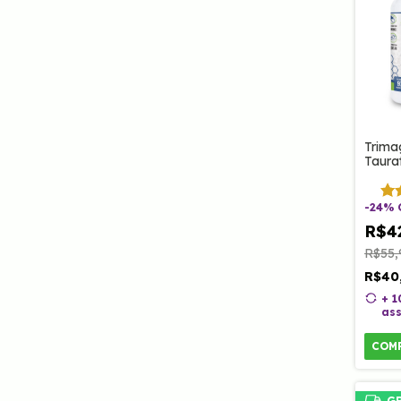
Trima
Taura
Magné
Magné
e Que
-
24
%
Clino
R$4
R$55,
R$40
+ 
ass
COM
G