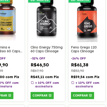
mina e
Clino Energy 750mg
Feno Grego 120
sio 60 Caps
60 Caps Clinoage
Caps Clinoage
age
OFF
-
32
%
OFF
-
26
%
OFF
9,90
R$46,50
R$61,38
95
R$67,90
R$82,90
,00
com
Pix
R$45,11
com
Pix
R$59,54
com
Pix
10% OFF
com
+ 10% OFF
com
+ 10% OFF
com
inatura
assinatura
assinatura
PRAR
COMPRAR
COMPRAR