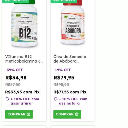
VItamina B12
Óleo de Semente
Metilcobalamina 60
de Abóbora
Caps Clinoage
1400mg 120 Caps
-
39
%
OFF
Clinoage
-
19
%
OFF
R$34,98
R$79,95
R$57,50
R$98,90
R$33,93
com
Pix
R$77,55
com
Pix
+ 10% OFF
com
+ 10% OFF
com
assinatura
assinatura
COMPRAR
COMPRAR