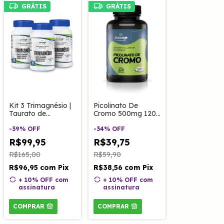
GRÁTIS
GRÁTIS
Kit 3 Trimagnésio |
Picolinato De
Taurato de
Cromo 500mg 120
Magnésio,
cápsulas
Magnésio Dimalato
-
39
%
OFF
-
34
%
OFF
e Quelato 60
R$99,95
R$39,75
cápsulas
R$165,00
R$59,90
R$96,95
com
Pix
R$38,56
com
Pix
+ 10% OFF
com
+ 10% OFF
com
assinatura
assinatura
COMPRAR
COMPRAR