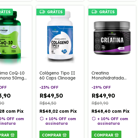
RÁTIS
GRÁTIS
GRÁTIS
ima CoQ-10
Colágeno Tipo II
Creatina
inona 50mg
60 Caps Clinoage
Monohidratada
ps Clinoage
100% Pura 150g
OFF
-
23
%
OFF
-
29
%
OFF
3,90
R$49,50
R$49,90
90
R$64,50
R$69,90
,28
com
Pix
R$48,02
com
Pix
R$48,40
com
Pix
10% OFF
com
+ 10% OFF
com
+ 10% OFF
com
inatura
assinatura
assinatura
PRAR
COMPRAR
COMPRAR