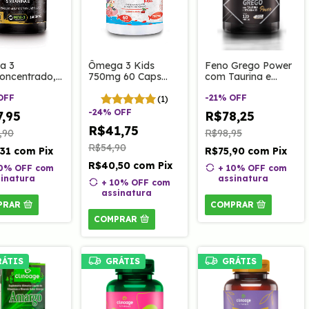
a 3
Ômega 3 Kids
Feno Grego Power
concentrado,
750mg 60 Caps
com Taurina e
ima Q10 e
Clinoage
Vitamina B3 120
ina E 1400mg
OFF
mastigáveis | Sabor
Caps Clinoage
-
21
%
OFF
(1)
ps Clinoage
Cereja.
-
24
%
OFF
,95
R$78,25
R$41,75
,90
R$98,95
R$54,90
,31
com
Pix
R$75,90
com
Pix
R$40,50
com
Pix
10% OFF
com
+ 10% OFF
com
inatura
assinatura
+ 10% OFF
com
assinatura
PRAR
COMPRAR
COMPRAR
RÁTIS
GRÁTIS
GRÁTIS