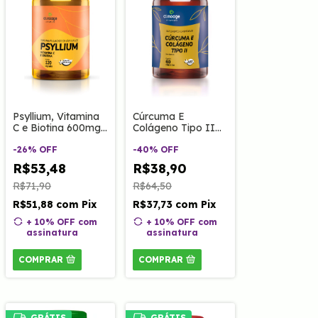
Psyllium, Vitamina
Cúrcuma E
C e Biotina 600mg
Colágeno Tipo II
120 Caps Clinoage
60 Caps Clinoage
-
26
%
OFF
-
40
%
OFF
R$53,48
R$38,90
R$71,90
R$64,50
R$51,88
com
Pix
R$37,73
com
Pix
+ 10% OFF
com
+ 10% OFF
com
assinatura
assinatura
COMPRAR
COMPRAR
GRÁTIS
GRÁTIS