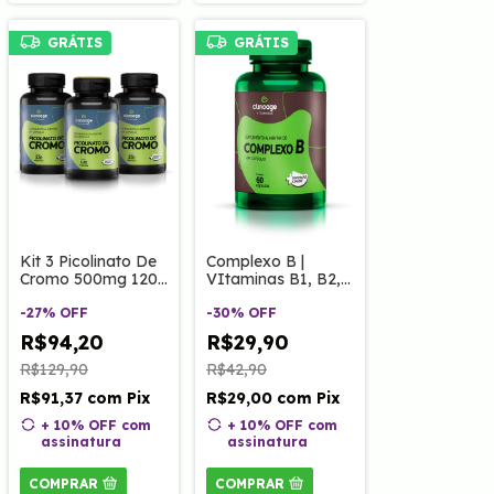
GRÁTIS
GRÁTIS
Kit 3 Picolinato De
Complexo B |
Cromo 500mg 120
VItaminas B1, B2,
cápsulas
B3, B5, B6, B12 60
-
27
%
OFF
Caps Clinoage
-
30
%
OFF
R$94,20
R$29,90
R$129,90
R$42,90
R$91,37
com
Pix
R$29,00
com
Pix
+ 10% OFF
com
+ 10% OFF
com
assinatura
assinatura
COMPRAR
COMPRAR