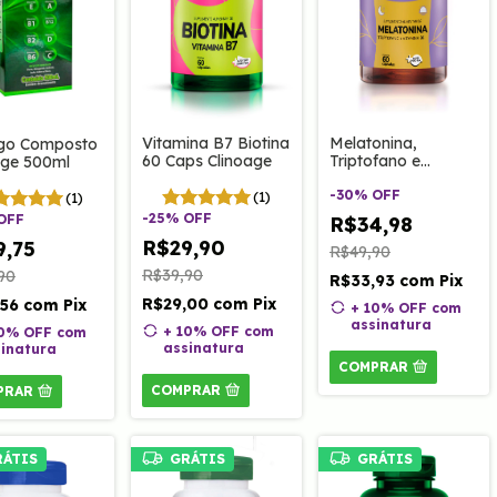
Vitamina B7 Biotina
Melatonina,
go Composto
60 Caps Clinoage
Triptofano e
age 500ml
VItamina B6 60
Caps Clinoage
-
30
%
OFF
(1)
(1)
-
25
%
OFF
OFF
R$34,98
R$29,90
9,75
R$49,90
R$39,90
90
R$33,93
com
Pix
R$29,00
com
Pix
,56
com
Pix
+ 10% OFF
com
assinatura
+ 10% OFF
com
10% OFF
com
assinatura
inatura
COMPRAR
COMPRAR
PRAR
RÁTIS
GRÁTIS
GRÁTIS