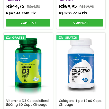
Clinoage
R$44,75
R$89,95
R$64,50
R$119,98
R$43,41
com
Pix
R$87,25
com
Pix
GRÁTIS
GRÁTIS
Vitamina D3 Colecalciferol
Colágeno Tipo II 60 Caps
500mg 60 Caps Clinoage
Clinoage