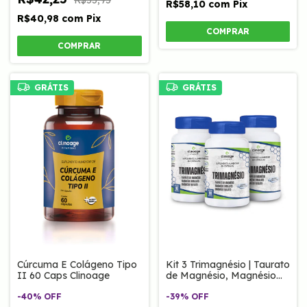
R$58,10
com
Pix
R$40,98
com
Pix
GRÁTIS
GRÁTIS
Cúrcuma E Colágeno Tipo
Kit 3 Trimagnésio | Taurato
II 60 Caps Clinoage
de Magnésio, Magnésio
Dimalato e Quelato 60
-
40
%
OFF
cápsulas
-
39
%
OFF