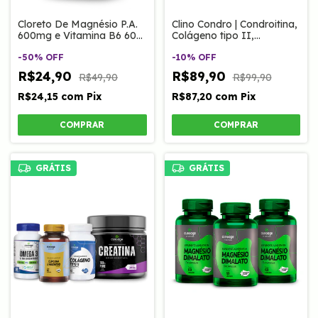
Cloreto De Magnésio P.A.
Clino Condro | Condroitina,
600mg e Vitamina B6 60
Colágeno tipo II,
Caps Clinoage
Magnésio e MSM 60 Caps
-
50
%
OFF
Clinoage
-
10
%
OFF
R$24,90
R$89,90
R$49,90
R$99,90
R$24,15
com
Pix
R$87,20
com
Pix
GRÁTIS
GRÁTIS