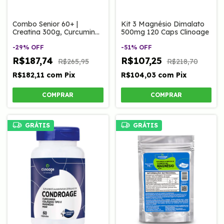
Combo Senior 60+ |
Kit 3 Magnésio Dimalato
Creatina 300g, Curcumina
500mg 120 Caps Clinoage
com Magnésio, Ômega 3
60 Caps Ultraconcentrado
-
29
%
OFF
-
51
%
OFF
e Colágeno tipo II
R$187,74
R$107,25
R$265,95
R$218,70
R$182,11
com
Pix
R$104,03
com
Pix
GRÁTIS
GRÁTIS