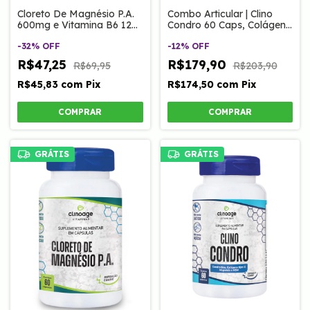
Cloreto De Magnésio P.A.
Combo Articular | Clino
600mg e Vitamina B6 120
Condro 60 Caps, Colágeno
Caps Clinoage
Joint 300g e Cúrcuma
-
32
%
OFF
com Magnésio 60 Caps
-
12
%
OFF
Clinoage
R$47,25
R$179,90
R$69,95
R$203,90
R$45,83
com
Pix
R$174,50
com
Pix
GRÁTIS
GRÁTIS