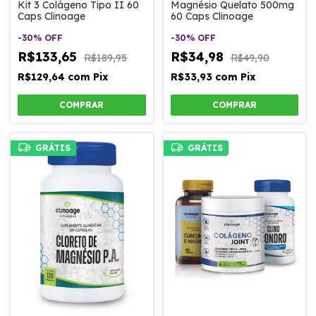
Kit 3 Colágeno Tipo II 60
Magnésio Quelato 500mg
Caps Clinoage
60 Caps Clinoage
-
30
%
OFF
-
30
%
OFF
R$133,65
R$34,98
R$189,95
R$49,90
R$129,64
com
Pix
R$33,93
com
Pix
GRÁTIS
GRÁTIS