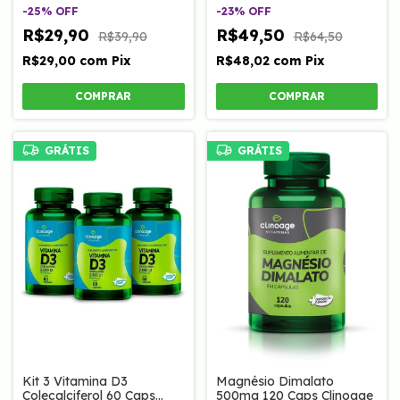
-
25
%
OFF
-
23
%
OFF
R$29,90
R$49,50
R$39,90
R$64,50
R$29,00
com
Pix
R$48,02
com
Pix
GRÁTIS
GRÁTIS
Kit 3 Vitamina D3
Magnésio Dimalato
Colecalciferol 60 Caps
500mg 120 Caps Clinoage