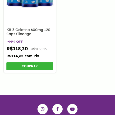
Kit 3 Gelatina 600mg 120
Caps Clinoage
-
44
%
OFF
R$118,20
R$209,85
R$114,65
com
Pix