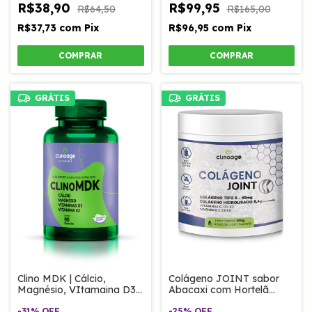
R$38,90
R$99,95
R$64,50
R$165,00
R$37,73
com
Pix
R$96,95
com
Pix
GRÁTIS
GRÁTIS
Clino MDK | Cálcio,
Colágeno JOINT sabor
Magnésio, VItamaina D3
Abacaxi com Hortelã
e Vitamina k2 90 Caps
200g Clinoage
-
31
%
OFF
-
25
%
OFF