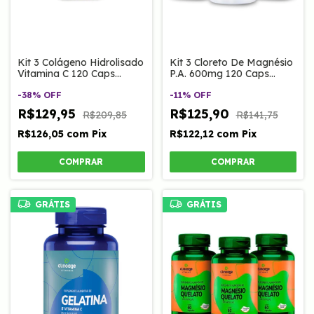
Kit 3 Colágeno Hidrolisado
Kit 3 Cloreto De Magnésio
Vitamina C 120 Caps
P.A. 600mg 120 Caps
Clinoage
Clinoage
-
38
%
OFF
-
11
%
OFF
R$129,95
R$125,90
R$209,85
R$141,75
R$126,05
com
Pix
R$122,12
com
Pix
GRÁTIS
GRÁTIS