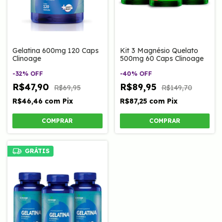
Gelatina 600mg 120 Caps
Kit 3 Magnésio Quelato
Clinoage
500mg 60 Caps Clinoage
-
32
%
OFF
-
40
%
OFF
R$47,90
R$89,95
R$69,95
R$149,70
R$46,46
com
Pix
R$87,25
com
Pix
GRÁTIS