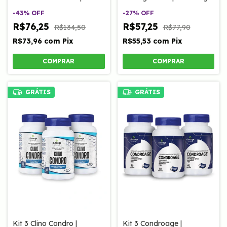
Clinoage
-
43
%
OFF
-
27
%
OFF
R$76,25
R$57,25
R$134,50
R$77,90
R$73,96
com
Pix
R$55,53
com
Pix
GRÁTIS
GRÁTIS
Kit 3 Clino Condro |
Kit 3 Condroage |