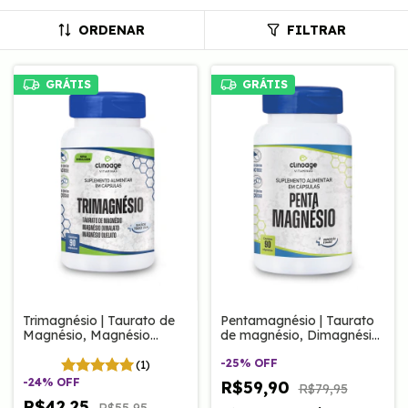
ORDENAR
FILTRAR
GRÁTIS
GRÁTIS
Trimagnésio | Taurato de
Pentamagnésio | Taurato
Magnésio, Magnésio
de magnésio, Dimagnésio
Dimalato e Quelato 60
Malato, Bisglicinato de
Caps Clinoage
Magnésio, Hidróxido e
-
25
%
OFF
(1)
Óxido de Magnésio 90
-
24
%
OFF
R$59,90
R$79,95
cápsulas
R$42,25
R$55,95