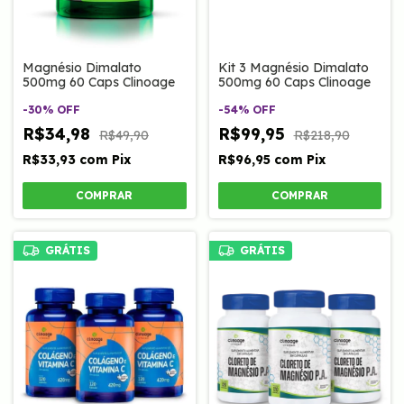
Magnésio Dimalato
Kit 3 Magnésio Dimalato
500mg 60 Caps Clinoage
500mg 60 Caps Clinoage
-
30
%
OFF
-
54
%
OFF
R$34,98
R$99,95
R$49,90
R$218,90
R$33,93
com
Pix
R$96,95
com
Pix
GRÁTIS
GRÁTIS