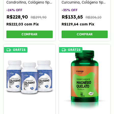
Condroitina, Colágeno tipo
Curcumina, Colágeno tipo
II, Magnésio e MSM 60
II, Magnésio e MSM
Caps Clinoage - (cópia)
-
24
%
OFF
-
35
%
OFF
R$228,90
R$133,65
R$299,90
R$206,10
R$222,03
com
Pix
R$129,64
com
Pix
GRÁTIS
GRÁTIS