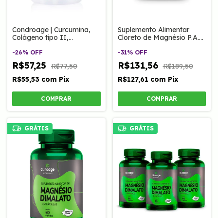
Condroage | Curcumina,
Suplemento Alimentar
Colágeno tipo II,
Cloreto de Magnésio P.A.
Magnésio e MSM 60 Caps
20 Sachês 33g
Clinoage
-
26
%
OFF
-
31
%
OFF
R$57,25
R$131,56
R$77,50
R$189,50
R$55,53
com
Pix
R$127,61
com
Pix
GRÁTIS
GRÁTIS