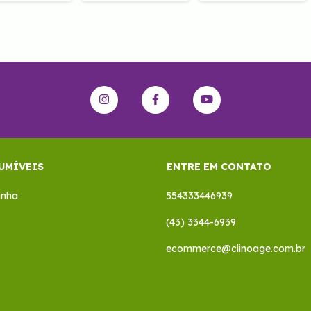
UMÍVEIS
ENTRE EM CONTATO
inha
554333446939
(43) 3344-6939
ecommerce@clinoage.com.br