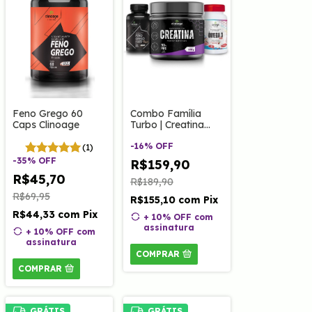
Feno Grego 60
Combo Família
Caps Clinoage
Turbo | Creatina
300g, Feno Grego
Power e Ômega
-
16
%
OFF
(1)
Kids.
-
35
%
OFF
R$159,90
R$45,70
R$189,90
R$69,95
R$155,10
com
Pix
R$44,33
com
Pix
+ 10% OFF
com
assinatura
+ 10% OFF
com
assinatura
COMPRAR
COMPRAR
GRÁTIS
GRÁTIS