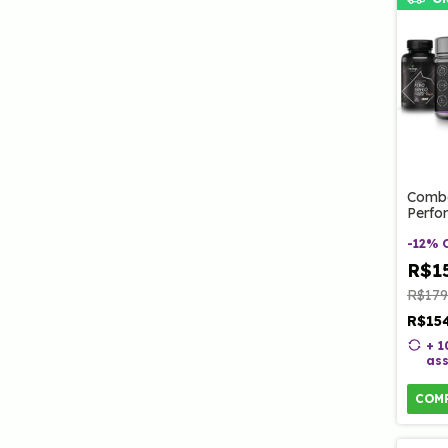
Comb
Perfo
Creat
Feno 
-
12
%
e Clin
R$1
R$179
R$15
+ 
ass
COM