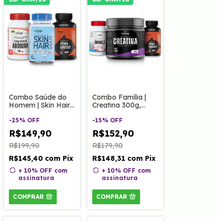
Combo Saúde do
Combo Família |
Homem | Skin Hair
Creatina 300g,
Man 60caps, Feno
Feno Grego 120
Grego 60caps e
-
25
%
OFF
Caps e Ômega
-
15
%
OFF
Óleo de Semente
Kids.
R$149,90
R$152,90
de Abóbora
120caps
R$199,90
R$179,90
R$145,40
com
Pix
R$148,31
com
Pix
+ 10% OFF
com
+ 10% OFF
com
assinatura
assinatura
COMPRAR
COMPRAR