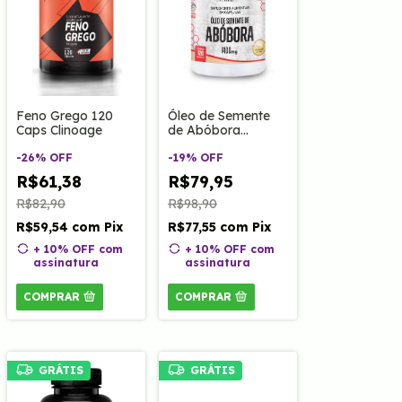
Feno Grego 120
Óleo de Semente
Caps Clinoage
de Abóbora
1400mg 120 Caps
-
26
%
OFF
Clinoage
-
19
%
OFF
R$61,38
R$79,95
R$82,90
R$98,90
R$59,54
com
Pix
R$77,55
com
Pix
+ 10% OFF
com
+ 10% OFF
com
assinatura
assinatura
COMPRAR
COMPRAR
GRÁTIS
GRÁTIS