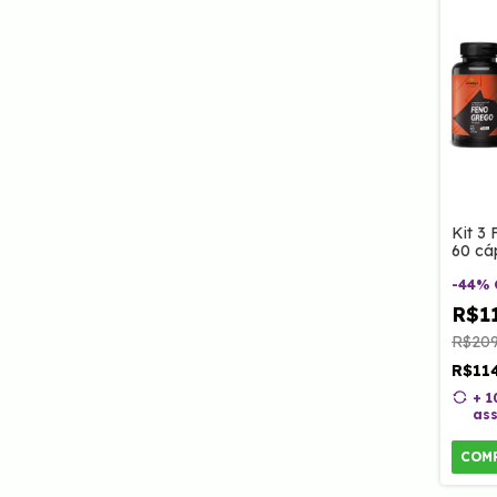
Kit 3
60 cá
-
44
%
R$11
R$209
R$11
+ 
ass
COM