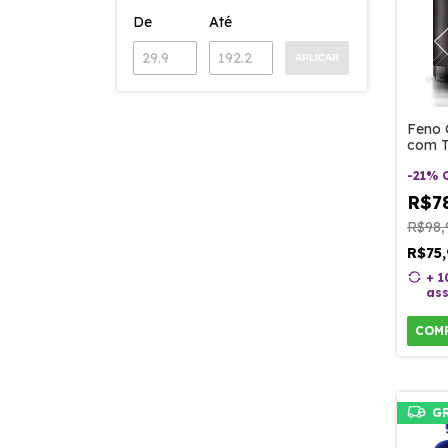
De
Até
APLICAR
Feno 
com T
Vitam
Caps 
-
21
%
R$7
R$98,
R$75
+ 
ass
COM
G