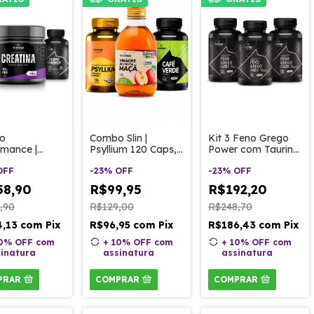
o
Kit 3 Feno Grego
Combo Slin |
rmance |
Power com Taurina
Psyllium 120 Caps,
ina 300g,
e Vitamina B3 120
Vinagre de Maçã
Grego Power
OFF
cápsulas
-
23
%
OFF
Orgânico e Café
-
23
%
OFF
o Energy.
Verde.
58,90
R$192,20
R$99,95
,90
R$248,70
R$129,00
4,13
com
Pix
R$186,43
com
Pix
R$96,95
com
Pix
10% OFF
com
+ 10% OFF
com
+ 10% OFF
com
inatura
assinatura
assinatura
PRAR
COMPRAR
COMPRAR