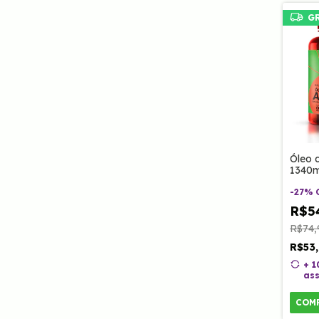
G
Óleo 
1340m
Clino
-
27
%
R$5
R$74,
R$53
+ 
ass
COM