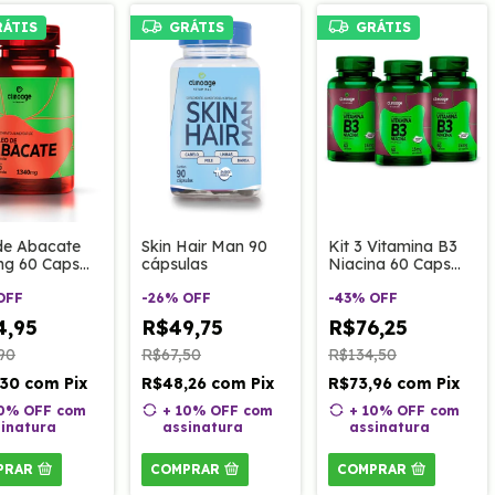
RÁTIS
GRÁTIS
GRÁTIS
de Abacate
Skin Hair Man 90
Kit 3 Vitamina B3
g 60 Caps
cápsulas
Niacina 60 Caps
age
Clinoage
OFF
-
26
%
OFF
-
43
%
OFF
4,95
R$49,75
R$76,25
90
R$67,50
R$134,50
,30
com
Pix
R$48,26
com
Pix
R$73,96
com
Pix
10% OFF
com
+ 10% OFF
com
+ 10% OFF
com
inatura
assinatura
assinatura
PRAR
COMPRAR
COMPRAR