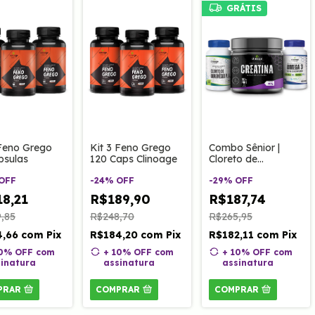
GRÁTIS
 Feno Grego
Kit 3 Feno Grego
Combo Sênior |
psulas
120 Caps Clinoage
Cloreto de
Magnésio P.A.,
OFF
-
24
%
OFF
Ômega 3 60 Caps
-
29
%
OFF
Ultraconcentrado e
8,21
R$189,90
R$187,74
Creatina 300g
,85
R$248,70
R$265,95
4,66
com
Pix
R$184,20
com
Pix
R$182,11
com
Pix
10% OFF
com
+ 10% OFF
com
+ 10% OFF
com
inatura
assinatura
assinatura
PRAR
COMPRAR
COMPRAR