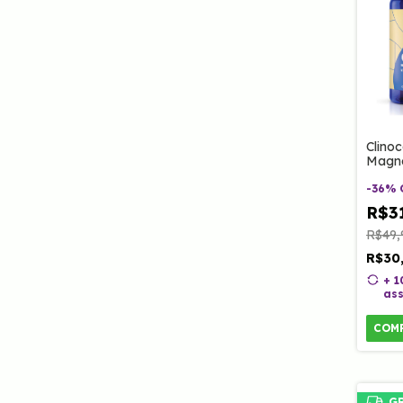
Clinoc
Magné
Marac
Tripto
-
36
%
Vitam
R$3
60 Ca
R$49,
R$30
+ 
ass
COM
G