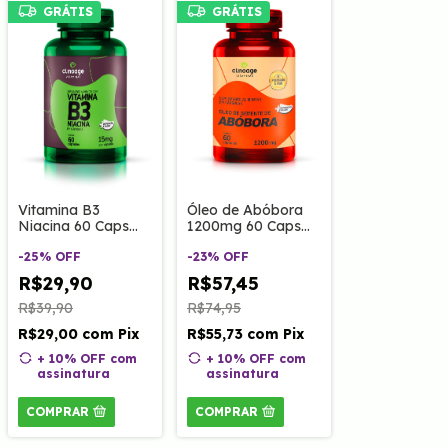
GRÁTIS
GRÁTIS
Vitamina B3
Óleo de Abóbora
Niacina 60 Caps
1200mg 60 Caps
Clinoage
Clinoage
-
25
%
OFF
-
23
%
OFF
R$29,90
R$57,45
R$39,90
R$74,95
R$29,00
com
Pix
R$55,73
com
Pix
+ 10% OFF
com
+ 10% OFF
com
assinatura
assinatura
COMPRAR
COMPRAR