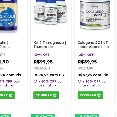
alm |
Kit 3 Trimagnésio |
Colágeno JOINT
sio,
Taurato de
sabor Abacaxi com
ujá,
Magnésio,
Hortelã 200g
fano,
OFF
Magnésio Dimalato
-
39
%
OFF
Clinoage
-
25
%
OFF
ina B6 e B12
e Quelato 60
1,90
R$99,95
R$89,95
ps Clinoage
cápsulas
90
R$165,00
R$119,98
,94
com
Pix
R$96,95
com
Pix
R$87,25
com
Pix
10% OFF
com
+ 10% OFF
com
+ 10% OFF
com
inatura
assinatura
assinatura
PRAR
COMPRAR
COMPRAR
RÁTIS
GRÁTIS
GRÁTIS