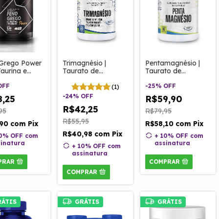
Grego Power
Trimagnésio |
Pentamagnésio |
aurina e
Taurato de
Taurato de
ina B3 120
Magnésio,
magnésio,
Clinoage
OFF
Magnésio Dimalato
Dimagnésio
-
25
%
OFF
(1)
e Quelato 60 Caps
Malato, Bisglicinato
-
24
%
OFF
8,25
R$59,90
Clinoage
de Magnésio,
R$42,25
Hidróxido e Óxido
95
R$79,95
de Magnésio 90
R$55,95
,90
com
Pix
R$58,10
com
Pix
cápsulas
R$40,98
com
Pix
10% OFF
com
+ 10% OFF
com
inatura
assinatura
+ 10% OFF
com
assinatura
PRAR
COMPRAR
COMPRAR
RÁTIS
GRÁTIS
GRÁTIS