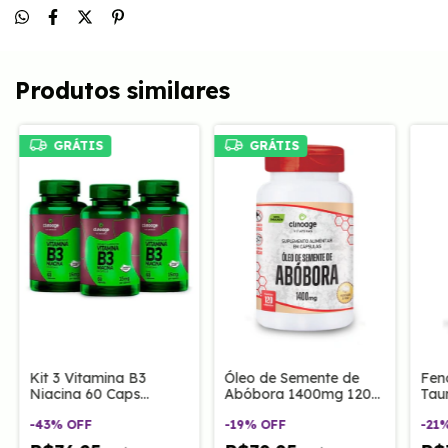
Produtos similares
GRÁTIS
GRÁTIS
Kit 3 Vitamina B3
Óleo de Semente de
Fen
Niacina 60 Caps
Abóbora 1400mg 120
Tau
Clinoage
Caps Clinoage
120
-
43
%
OFF
-
19
%
OFF
-
21