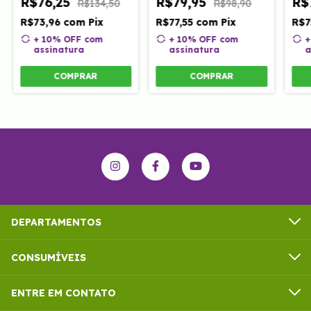
R$76,25
R$79,95
R$
R$134,50
R$98,90
R$73,96
com
Pix
R$77,55
com
Pix
R$7
+ 10% OFF
com
+ 10% OFF
com
+
assinatura
assinatura
a
COMPRAR
COMPRAR
DEPARTAMENTOS
CONSUMÍVEIS
ENTRE EM CONTATO