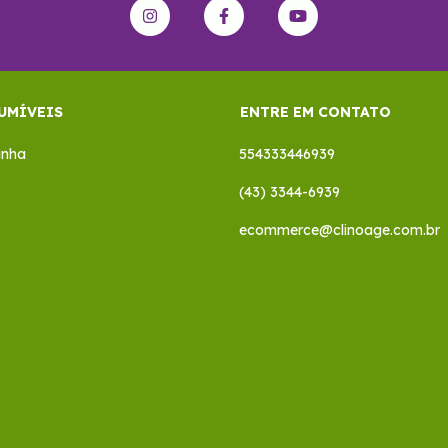
UMÍVEIS
ENTRE EM CONTATO
inha
554333446939
(43) 3344-6939
ecommerce@clinoage.com.br