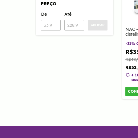
PREÇO
De
Até
APLICAR
NAC -
ciste
Caps 
-
31
%
R$3
R$48,
R$32
+ 
ass
COM