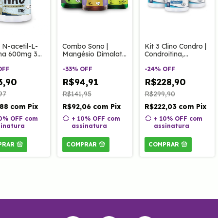
 N-acetil-L-
Combo Sono |
Kit 3 Clino Condro |
lina 600mg 30
Mangésio Dimalato
Condroitina,
Clinoage
60 Caps,
Colágeno tipo II,
OFF
Melatonina e
-
33
%
OFF
Magnésio e MSM
-
24
%
OFF
Vitamina B12
60 Caps Clinoage -
3,90
R$94,91
R$228,90
Metilcobalamina
(cópia)
97
R$141,95
R$299,90
,88
com
Pix
R$92,06
com
Pix
R$222,03
com
Pix
10% OFF
com
+ 10% OFF
com
+ 10% OFF
com
inatura
assinatura
assinatura
PRAR
COMPRAR
COMPRAR