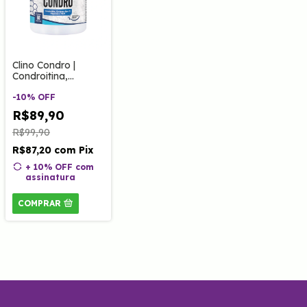
Clino Condro |
Condroitina,
Colágeno tipo II,
Magnésio e MSM
-
10
%
OFF
60 Caps Clinoage
R$89,90
R$99,90
R$87,20
com
Pix
+ 10% OFF
com
assinatura
COMPRAR