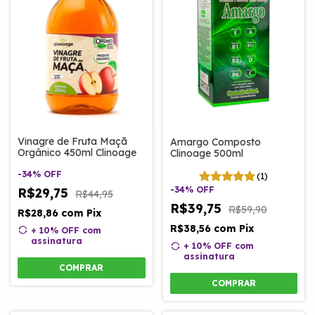
Vinagre de Fruta Maçã
Amargo Composto
Orgânico 450ml Clinoage
Clinoage 500ml
-
34
%
OFF
(1)
-
34
%
OFF
R$29,75
R$44,95
R$39,75
R$59,90
R$28,86
com
Pix
R$38,56
com
Pix
+ 10% OFF
com
assinatura
+ 10% OFF
com
assinatura
COMPRAR
COMPRAR