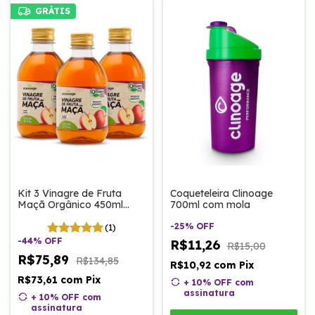
GRÁTIS
Kit 3 Vinagre de Fruta
Coqueteleira Clinoage
Maçã Orgânico 450ml
700ml com mola
Clinoage
-
25
%
OFF
(1)
-
44
%
OFF
R$11,26
R$15,00
R$75,89
R$134,85
R$10,92
com
Pix
R$73,61
com
Pix
+ 10% OFF
com
assinatura
+ 10% OFF
com
assinatura