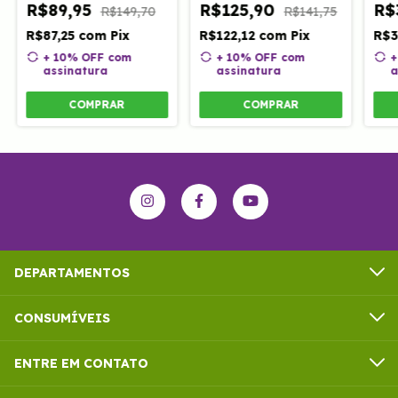
R$89,95
R$125,90
R$
R$149,70
R$141,75
R$87,25
com
Pix
R$122,12
com
Pix
R$3
+ 10% OFF
com
+ 10% OFF
com
+
assinatura
assinatura
a
COMPRAR
COMPRAR
DEPARTAMENTOS
CONSUMÍVEIS
ENTRE EM CONTATO