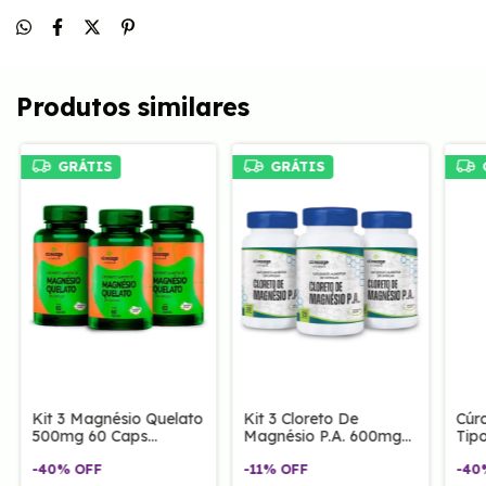
Produtos similares
GRÁTIS
GRÁTIS
Kit 3 Magnésio Quelato
Kit 3 Cloreto De
Cúr
500mg 60 Caps
Magnésio P.A. 600mg
Tip
Clinoage
120 Caps Clinoage
Cli
-
40
%
OFF
-
11
%
OFF
-
40