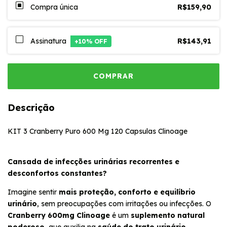
Compra única
R$159,90
Assinatura
R$143,91
+
10
% OFF
Descrição
KIT 3 Cranberry Puro 600 Mg 120 Capsulas Clinoage
Cansada de infecções urinárias recorrentes e
desconfortos constantes?
Imagine sentir
mais proteção, conforto e equilíbrio
urinário
, sem preocupações com irritações ou infecções. O
Cranberry 600mg Clinoage
é um
suplemento natural
poderoso
, que auxilia na
saúde do trato urinário
,