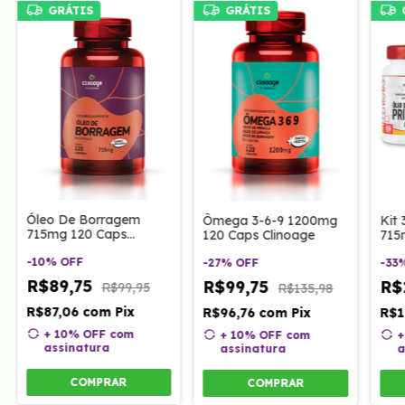
GRÁTIS
GRÁTIS
Óleo De Borragem
Ômega 3-6-9 1200mg
Kit 
715mg 120 Caps
120 Caps Clinoage
715
Clinoage
Cli
-
10
%
OFF
-
27
%
OFF
-
33
R$89,75
R$99,75
R$
R$99,95
R$135,98
R$87,06
com
Pix
R$96,76
com
Pix
R$1
+ 10% OFF
com
+ 10% OFF
com
+
assinatura
assinatura
a
COMPRAR
COMPRAR